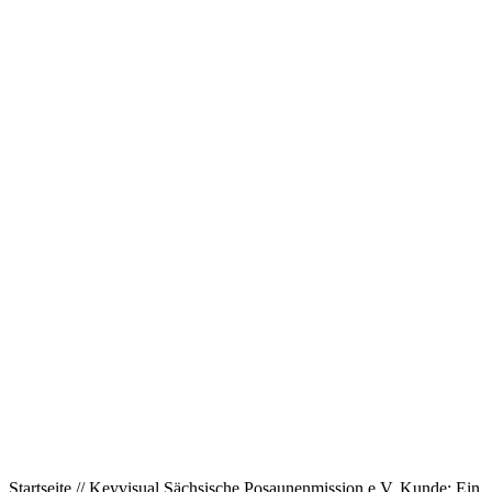
Startseite // Keyvisual Sächsische Posaunenmission e.V. Kunde: Ein