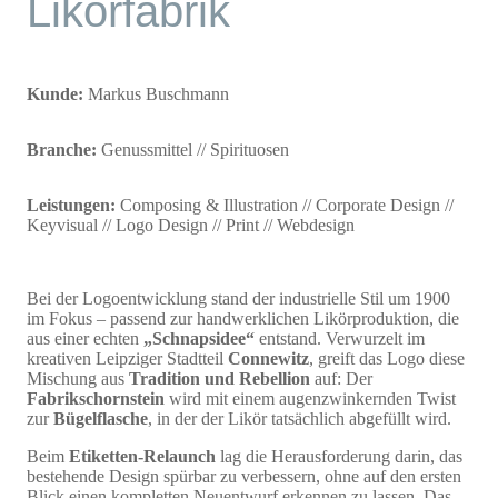
Likörfabrik
Kunde:
Markus Buschmann
Branche:
Genussmittel // Spirituosen
Leistungen:
Composing & Illustration // Corporate Design //
Keyvisual // Logo Design // Print // Webdesign
Bei der Logoentwicklung stand der industrielle Stil um 1900
im Fokus – passend zur handwerklichen Likörproduktion, die
aus einer echten
„Schnapsidee“
entstand. Verwurzelt im
kreativen Leipziger Stadtteil
Connewitz
, greift das Logo diese
Mischung aus
Tradition und Rebellion
auf: Der
Fabrikschornstein
wird mit einem augenzwinkernden Twist
zur
Bügelflasche
, in der der Likör tatsächlich abgefüllt wird.
Beim
Etiketten-Relaunch
lag die Herausforderung darin, das
bestehende Design spürbar zu verbessern, ohne auf den ersten
Blick einen kompletten Neuentwurf erkennen zu lassen. Das