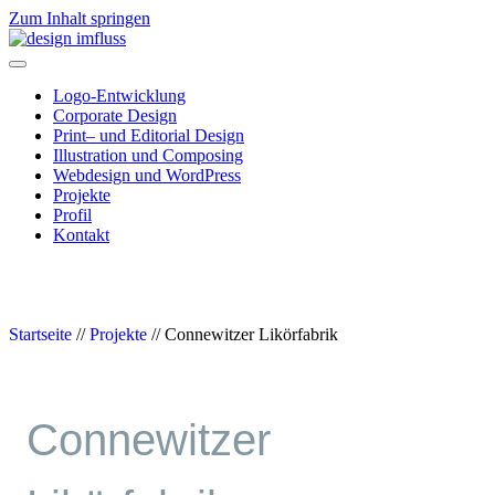
Zum Inhalt springen
Navigation
Logo-Entwicklung
Corporate Design
Print– und Editorial Design
Illustration und Composing
Webdesign und WordPress
Projekte
Profil
Kontakt
Startseite
//
Projekte
//
Connewitzer Likörfabrik
Connewitzer