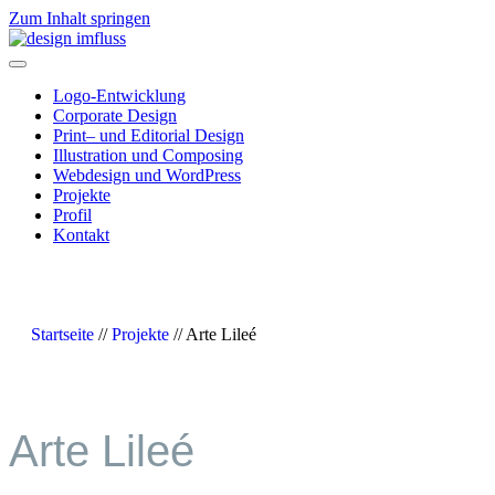
Zum Inhalt springen
Navigation
Logo-Entwicklung
Corporate Design
Print– und Editorial Design
Illustration und Composing
Webdesign und WordPress
Projekte
Profil
Kontakt
Startseite
//
Projekte
//
Arte Lileé
Arte Lileé