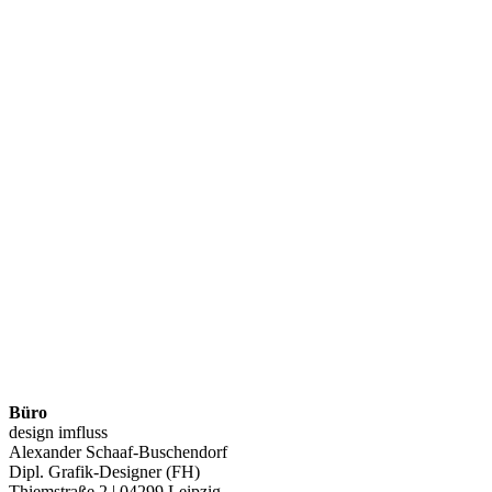
Büro
design imfluss
Alexander Schaaf-Buschendorf
Dipl. Grafik-Designer (FH)
Thiemstraße 2 | 04299 Leipzig