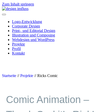
Zum Inhalt springen
Navigation
Logo-Entwicklung
Corporate Design
Print– und Editorial Design
Illustration und Composing
Webdesign und WordPress
Projekte
Profil
Kontakt
Startseite
//
Projekte
//
Ricks Comic
Comic Animation –