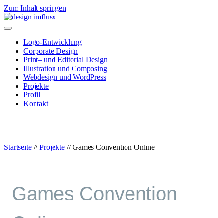
Zum Inhalt springen
Navigation
Logo-Entwicklung
Corporate Design
Print– und Editorial Design
Illustration und Composing
Webdesign und WordPress
Projekte
Profil
Kontakt
Startseite
//
Projekte
//
Games Convention Online
Games Convention